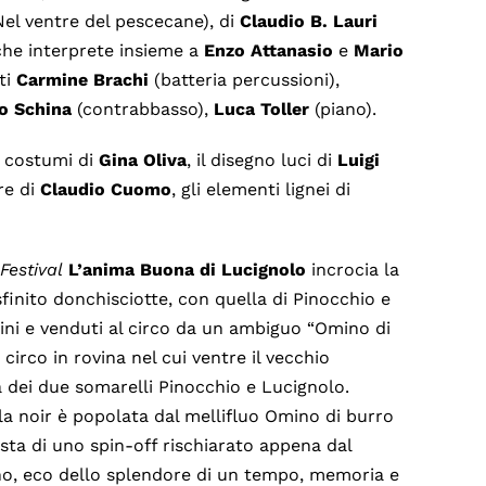
el ventre del pescecane), di
Claudio B. Lauri
che interprete insieme a
Enzo Attanasio
e
Mario
ti
Carmine Brachi
(batteria percussioni),
o Schina
(contrabbasso),
Luca Toller
(piano).
 i costumi di
Gina Oliva
, il disegno luci di
Luigi
re di
Claudio Cuomo
, gli elementi lignei di
Festival
L’anima Buona di Lucignolo
incrocia la
finito donchisciotte, con quella di Pinocchio e
ini e venduti al circo da un ambiguo “Omino di
circo in rovina nel cui ventre il vecchio
a dei due somarelli Pinocchio e Lucignolo.
la noir è popolata dal mellifluo Omino di burro
ista di uno spin-off rischiarato appena dal
no, eco dello splendore di un tempo, memoria e