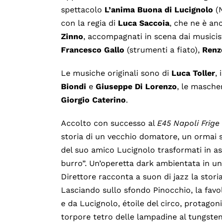
spettacolo
L’anima Buona di Lucignolo
(N
con la regia di
Luca Saccoia
, che ne è an
Zinno
, accompagnati in scena dai musicis
Francesco Gallo
(strumenti a fiato),
Renz
Le musiche originali sono di
Luca Toller
,
Biondi
e
Giuseppe Di Lorenzo
, le masche
Giorgio Caterino
.
Accolto con successo al
E45 Napoli Frige 
storia di un vecchio domatore, un ormai s
del suo amico Lucignolo trasformati in as
burro”. Un’operetta dark ambientata in un 
Direttore racconta a suon di jazz la stori
Lasciando sullo sfondo Pinocchio, la favo
e da Lucignolo, étoile del circo, protagon
torpore tetro delle lampadine al tungste