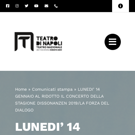
Salta
Toggle
al
Naviga
Amministrazione
contenuto
Trasparente
Archivio
Press
Home
»
Comunicati stampa
»
LUNEDI’ 14
GENNAIO AL RIDOTTO IL CONCERTO DELLA
STAGIONE DISSONANZEN 2019/LA FORZA DEL
DIALOGO
LUNEDI’ 14