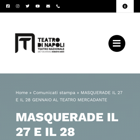
Salta
Toggle
al
Naviga
Amministrazione
contenuto
Trasparente
Archivio
Press
Home
»
Comunicati stampa
»
MASQUERADE IL 27
E IL 28 GENNAIO AL TEATRO MERCADANTE
MASQUERADE IL
27 E IL 28