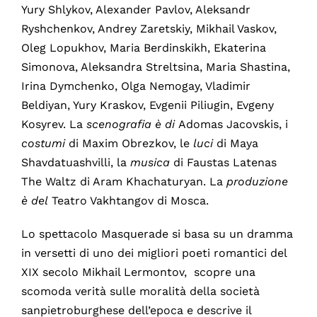
Yury Shlykov, Alexander Pavlov, Aleksandr
Ryshchenkov, Andrey Zaretskiy, Mikhail Vaskov,
Oleg Lopukhov, Maria Berdinskikh, Ekaterina
Simonova, Aleksandra Streltsina, Maria Shastina,
Irina Dymchenko, Olga Nemogay, Vladimir
Beldiyan, Yury Kraskov, Evgenii Piliugin, Evgeny
Kosyrev. La
scenografia è di
Adomas Jacovskis, i
costumi
di Maxim Obrezkov, le
luci
di Maya
Shavdatuashvilli, la
musica
di Faustas Latenas
The Waltz di Aram Khachaturyan. La
produzione
è del
Teatro Vakhtangov di Mosca.
Lo spettacolo Masquerade si basa su un dramma
in versetti di uno dei migliori poeti romantici del
XIX secolo Mikhail Lermontov, scopre una
scomoda verità sulle moralità della società
sanpietroburghese dell’epoca e descrive il