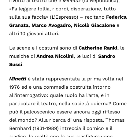
rivolto al teatro che è
Minetti
» (la Repubblica),
«Fa leggere follia, ricordi, disperazione, tutto
sulla sua faccia» (L’Espresso) – recitano
Federica
Granata, Marco Avogadro, Nicolò Giacalone
e
altri 10 giovani attori.
Le scene e i costumi sono di
Catherine Rankl
, le
musiche di
Andrea Nicolini
, le luci di
Sandro
Sussi
.
Minetti
è stata rappresentata la prima volta nel
1976 ed è una commedia costruita intorno
all’interrogativo: quale ruolo ha l’arte, e in
particolare il teatro, nella società odierna? Come
può il palcoscenico essere ancora oggi riflesso
del mondo? Alla ricerca di una risposta, Thomas
Bernhard (1931-1989) intreccia il comico e il
tragico, la realtà con la sua trasfigurazione