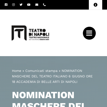
Salta
Toggle
al
Naviga
Amministrazione
contenuto
Trasparente
Archivio
Press
Home
»
Comunicati stampa
»
NOMINATION
MASCHERE DEL TEATRO ITALIANO 6 GIUGNO ORE
18 ACCADEMIA DI BELLE ARTI DI NAPOLI
NOMINATION
MASCHERE DEL