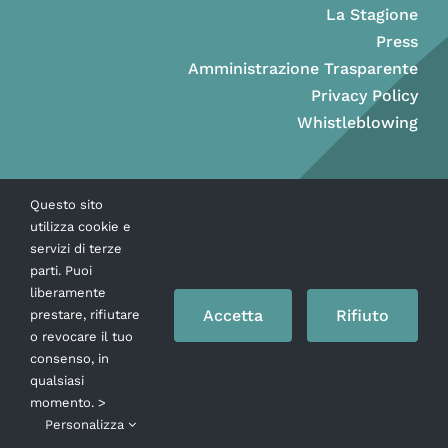
La Stagione
Press
Amministrazione Trasparente
Privacy Policy
Whistleblowing
Questo sito
utilizza cookie e
servizi di terze
parti. Puoi
liberamente
Accetta
Rifiuto
prestare, rifiutare
o revocare il tuo
consenso, in
Copyright © Ass. Teatro Stabile della Città di Napoli 2026
qualsiasi
momento. >
Personalizza