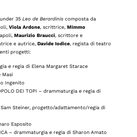
 under 35
Leo de Berardinis
composta da
oli,
Viola
Ardone
, scrittrice,
Mimmo
Napoli,
Maurizio
Braucci
, scrittore e
atrice e autrice,
Davide Iodice
, regista di teatro
enti progetti:
a e regia di Elena Margaret Starace
e Masi
o Ingenito
OLO DEI TOPI – drammaturgia e regia di
 Steiner, progetto/adattamento/regia di
naro Esposito
 – drammaturgia e regia di Sharon Amato