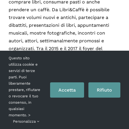
comprare libri, consumare pasti o anche
prendere un caffè. Da Libri&Caffè è possibile
trovare volumi nuovi e antichi, partecipare a
dibattiti, presentazioni di libri, appuntamenti
musicali, mostre fotografiche, incontri con
autori, attori, settimanalmente promossi e
organizzati. Tra il 2015 e il 2017 il foyer del
Mercadante sarà sede di reading d’attrice
Questo sito
proposti al pubblico in tarda mattinata, associati
utilizza cookie e
servizi di terze
ai brunch di Libri&Caffè. Nell’anno in corso il
parti. Puoi
ciclo di reading è dedicayo alle opere di Irène
liberamente
Némirovsky, una delle maggiori scrittrici del ‘900
Accetta
Rifiuto
prestare, rifiutare
affidati alle voci delle attrici Cristina Donadio,
o revocare il tuo
consenso, in
Sara Bertelà, Angela Pagano, Anna Bonaiuto, Gea
qualsiasi
Martire, Margherita Di Rauso, Manuela
momento. >
Mandracchia, accompagnate al pianoforte dal
Personalizza
musicista Paolo Coletta.