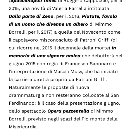
(
Spaccanapoli
times
di Ruggero Cappuccio, per il
2015, una novità di Valeria Parrella intitolata
Dalla parte di Zeno
, per il 2016,
Piatate, favola
di un uomo che divenne un albero
di Mimmo
Borrelli, per il 2017) a quella del Novecento come
il capolavoro misconosciuto di Patroni Griffi (di
cui ricorre nel 2015 il decennale della morte)
In
memoria di una signora amica
che debutterà nel
giugno 2015 con regia di Francesco Saponaro e
l’interpretazione di Mascia Musy, che ha iniziato
la carriera diretta proprio da Patroni Griffi.
Naturalmente le proposte di nuova
dramnmaturgia non resteranno collocate al San
Ferdinando: è il caso della presentazione giugno,
dello spettacolo
Opera
pezzentella
di Mimmo
Borrelli, previsto negli spazi del Pio monte della
Misericordia.