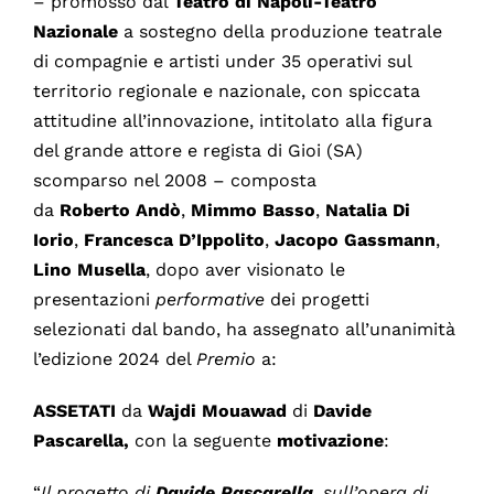
– promosso dal
Teatro di Napoli-Teatro
Nazionale
a sostegno della produzione teatrale
di compagnie e artisti under 35 operativi sul
territorio regionale e nazionale, con spiccata
attitudine all’innovazione, intitolato alla figura
del grande attore e regista di Gioi (SA)
scomparso nel 2008 – composta
da
Roberto
Andò
,
Mimmo Basso
,
Natalia Di
Iorio
,
Francesca D’Ippolito
,
Jacopo Gassmann
,
Lino Musella
, dopo aver visionato le
presentazioni
performative
dei progetti
selezionati dal bando, ha assegnato all’unanimità
l’edizione 2024 del
Premio
a:
ASSETATI
da
Wajdi Mouawad
di
Davide
Pascarella,
con la seguente
motivazione
:
“
Il progetto di
Davide Pascarella
, sull’opera di