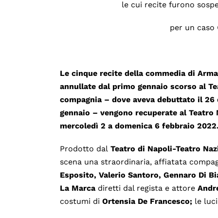
le cui recite furono sosp
per un caso
Le cinque recite della commedia di Arm
annullate dal primo gennaio scorso al T
compagnia – dove aveva debuttato il 26 d
gennaio – vengono recuperate al Teatro 
mercoledì 2 a domenica 6 febbraio 2022
Prodotto dal
Teatro di Napoli-Teatro Naz
scena una straordinaria, affiatata compa
Esposito, Valerio Santoro, Gennaro Di Bia
La Marca
diretti dal regista e attore
Andre
costumi di
Ortensia De Francesco
;
le luci