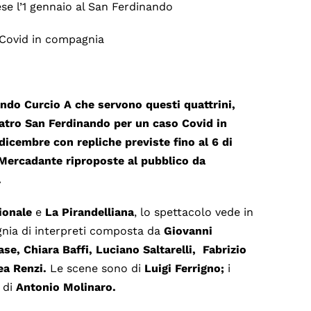
ese l’1 gennaio al San Ferdinando
 Covid in compagnia
ando Curcio
A che servono questi quattrini
,
eatro San Ferdinando per un caso Covid in
icembre con repliche previste fino al 6 di
Mercadante riproposte al pubblico da
.
ionale
e
La Pirandelliana
, lo spettacolo vede in
gnia di interpreti composta da
Giovanni
se, Chiara Baffi, Luciano Saltarelli, Fabrizio
a Renzi.
Le scene sono di
Luigi Ferrigno
;
i
 di
Antonio Molinaro.