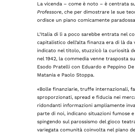
La vicenda – come è noto – è centrata su
Professore
, che per dimostrare le sue teo
ordisce un piano comicamente paradossale 
L’Italia di lì a poco sarebbe entrata nel c
capitalistico dell’alta finanza era di là d
indicato nel titolo, stuzzicò la curiosità 
nel 1942, la commedia venne trasposta sug
Esodo Pratelli con Eduardo e Peppino De Fil
Matania e Paolo Stoppa.
«Bolle finanziarie, truffe internazionali, f
sproporzionati, spread e fiducia nei mer
ridondanti informazioni ampliamente invas
parte di noi, indicano situazioni fumose e
spingendo sul parossismo del gioco teatral
variegata comunità coinvolta nel piano d