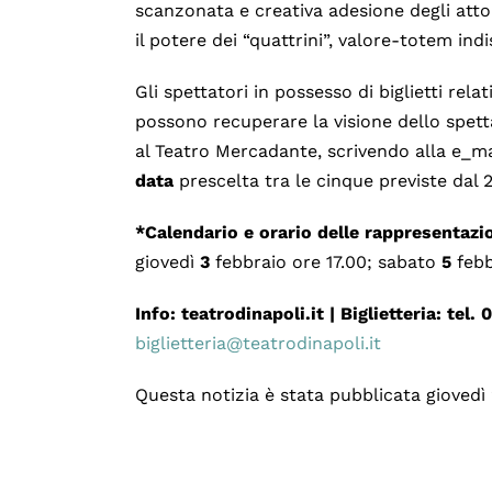
scanzonata e creativa adesione degli attor
il potere dei “quattrini”, valore-totem in
Gli spettatori in possesso di biglietti rela
possono recuperare la visione dello spet
al Teatro Mercadante, scrivendo alla e_m
data
prescelta tra le cinque previste dal 2
*Calendario e orario delle rappresentazi
giovedì
3
febbraio ore 17.00; sabato
5
febb
Info:
teatrodinapoli.it |
Biglietteria:
tel. 
biglietteria@teatrodinapoli.it
Questa notizia è stata pubblicata giovedì