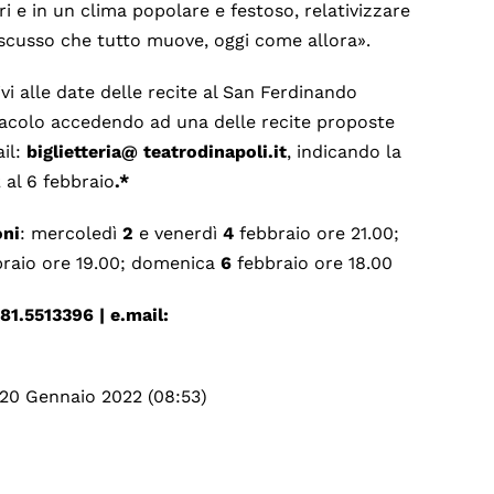
i e in un clima popolare e festoso, relativizzare
discusso che tutto muove, oggi come allora».
tivi alle date delle recite al San Ferdinando
tacolo accedendo ad una delle recite proposte
ail:
biglietteria@
teatrodinapoli.it
, indicando la
 al 6 febbraio
.*
oni
: mercoledì
2
e venerdì
4
febbraio ore 21.00;
raio ore 19.00; domenica
6
febbraio ore 18.00
081.5513396 | e.mail:
 20 Gennaio 2022 (08:53)