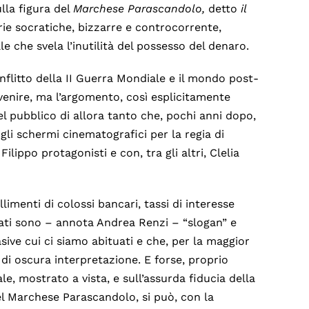
lla figura del
Marchese
Parascandolo,
detto
il
rie socratiche, bizzarre e controcorrente,
che svela l’inutilità del possesso del denaro.
onflitto della II Guerra Mondiale e il mondo post-
a venire, ma l’argomento, così esplicitamente
del pubblico di allora tanto che, pochi anni dopo,
li schermi cinematografici per la regia di
ippo protagonisti e con, tra gli altri, Clelia
allimenti di colossi bancari, tassi di interesse
cati sono – annota Andrea Renzi – “slogan” e
ive cui ci siamo abituati e che, per la maggior
 di oscura interpretazione. E forse, proprio
e, mostrato a vista, e sull’assurda fiducia della
el Marchese Parascandolo, si può, con la