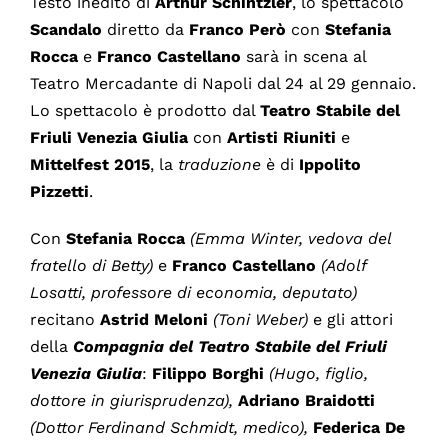
Testo inedito di
Arthur Schintzler
, lo spettacolo
Scandalo
diretto da
Franco Però
con
Stefania
Rocca
e
Franco Castellano
sarà in scena al
Teatro Mercadante di Napoli dal 24 al 29 gennaio.
Lo spettacolo è prodotto dal
Teatro Stabile del
Friuli Venezia Giulia
con
Artisti Riuniti
e
Mittelfest 2015
, la
traduzione
è di
Ippolito
Pizzetti
.
Con
Stefania Rocca
(Emma Winter, vedova del
fratello di Betty)
e
Franco Castellano
(Adolf
Losatti, professore di economia, deputato)
recitano
Astrid Meloni
(Toni Weber)
e gli attori
della
Compagnia del Teatro Stabile del Friuli
Venezia Giulia
:
Filippo Borghi
(Hugo, figlio,
dottore in giurisprudenza),
Adriano Braidotti
(Dottor Ferdinand Schmidt, medico),
Federica De