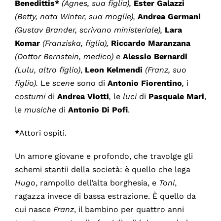
Benedittis*
(Agnes, sua figlia),
Ester Galazzi
(Betty, nata Winter, sua moglie),
Andrea Germani
(Gustav Brander, scrivano ministeriale),
Lara
Komar
(Franziska, figlia),
Riccardo Maranzana
(Dottor Bernstein, medico)
e
Alessio Bernardi
(Lulu, altro figlio)
,
Leon Kelmendi
(Franz, suo
figlio)
.
Le
scene
sono di
Antonio Fiorentino
,
i
costumi
di
Andrea Viotti
,
le
luci
di
Pasquale Mari
,
le
musiche
di
Antonio Di Pofi
.
*
Attori ospiti.
Un amore giovane e profondo, che travolge gli
schemi stantii della società: è quello che lega
Hugo
, rampollo dell’alta borghesia, e
Toni
,
ragazza invece di bassa estrazione. È quello da
cui nasce
Franz
, il bambino per quattro anni