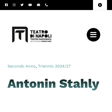
Salta
Toggle
al
Naviga
Amministrazione
contenuto
Trasparente
Archivio
Press
Secondo Anno
,
Triennio 2024/27
Antonin Stahly