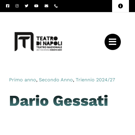
Salta
Toggle
al
Naviga
Amministrazione
contenuto
Trasparente
Archivio
Press
Primo anno
,
Secondo Anno
,
Triennio 2024/27
Dario Gessati