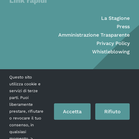
Link rapidi
La Stagione
Press
Amministrazione Trasparente
Privacy Policy
Whistleblowing
Questo sito
utilizza cookie e
servizi di terze
parti. Puoi
liberamente
Accetta
Rifiuto
prestare, rifiutare
o revocare il tuo
consenso, in
Copyright © Ass. Teatro Stabile della Città di Napoli 2026
qualsiasi
momento. >