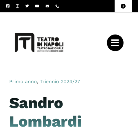
Salta
Toggle
al
Naviga
Amministrazione
contenuto
Trasparente
Archivio
Press
Primo anno
,
Triennio 2024/27
Sandro
Lombardi