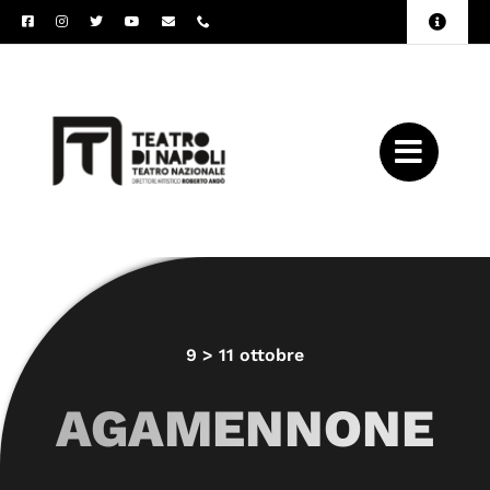
Salta
Toggle
al
Naviga
Amministrazione
contenuto
Trasparente
Archivio
Press
9 > 11 ottobre
AGAMENNONE