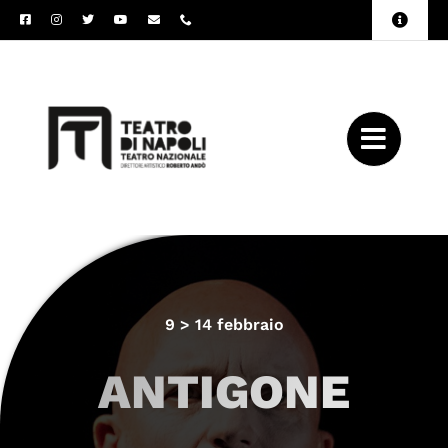
Salta
Toggle
al
Naviga
Amministrazione
contenuto
Trasparente
Archivio
Press
9 > 14 febbraio
ANTIGONE