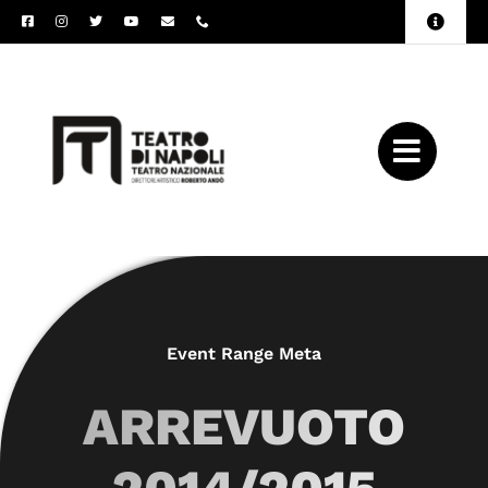
Salta
Toggle
al
Naviga
Amministrazione
contenuto
Trasparente
Archivio
Press
Event Range Meta
ARREVUOTO