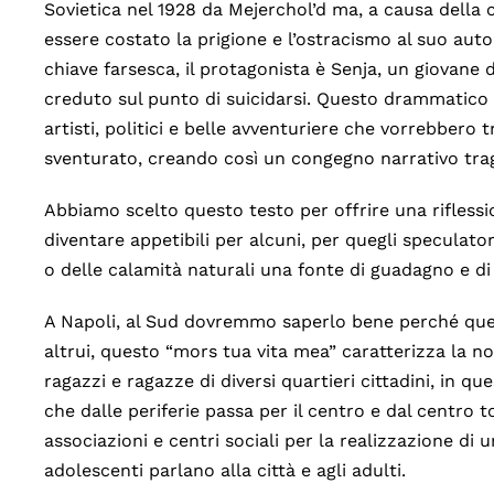
Sovietica nel 1928 da Mejerchol’d ma, a causa della 
essere costato la prigione e l’ostracismo al suo auto
chiave farsesca, il protagonista è Senja, un giovane
creduto sul punto di suicidarsi. Questo drammatico eq
artisti, politici e belle avventuriere che vorrebbero
sventurato, creando così un congegno narrativo trag
Abbiamo scelto questo testo per offrire una rifless
diventare appetibili per alcuni, per quegli speculator
o delle calamità naturali una fonte di guadagno e di
A Napoli, al Sud dovremmo saperlo bene perché que
altrui, questo “mors tua vita mea” caratterizza la n
ragazzi e ragazze di diversi quartieri cittadini, in q
che dalle periferie passa per il centro e dal centro t
associazioni e centri sociali per la realizzazione di u
adolescenti parlano alla città e agli adulti.