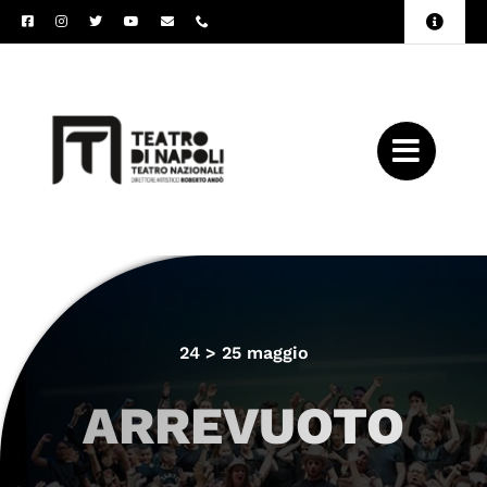
Salta
Toggle
al
Naviga
Amministrazione
contenuto
Trasparente
Archivio
Press
24 > 25 maggio
ARREVUOTO