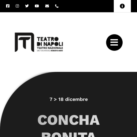
Salta
Toggle
al
Naviga
Amministrazione
contenuto
Trasparente
Archivio
Press
7 > 18 dicembre
CONCHA