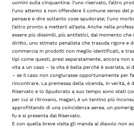
uomini sulla cinquantina: l’uno riservato, l’altro prod
l’uno attento a non offendere il comune senso del pu
pensare e dire soltanto cose spudorate; l’uno morbo
l’altro pronto a metterli all’asta. Anche nella profe
essere più dissimili, più antitetici, dal momento che 
diritto, uno stimato penalista che trasuda rigore e 
commercia in prodotti non meglio identificati, e tras
tipi come questi, presi separatamente, ancora non s
vita a un caso – la vita è bella perché è avariata, si
– se il caso non congiurasse opportunamente per far
rincontrare. La premessa della vicenda, in verità, è del
Riservato e lo Spudorato a suo tempo sono stati co
per cui si ritrovano, magari, è un tantino più incons
approfittando di una coincidenza aerea, un pomerig
fu e si presenta dal Riservato.
E con quella breve visita gli manda al diavolo non so