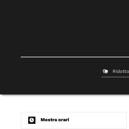
Ridott
Mostra orari