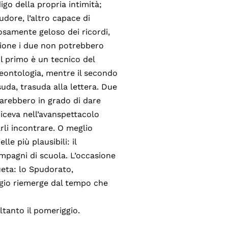
igo della propria intimità;
dore, l’altro capace di
samente geloso dei ricordi,
ssione i due non potrebbero
il primo è un tecnico del
deontologia, mentre il secondo
uda, trasuda alla lettera. Due
arebbero in grado di dare
 diceva nell’avanspettacolo
li incontrare. O meglio
le più plausibili: il
mpagni di scuola. L’occasione
ueta: lo Spudorato,
gio riemerge dal tempo che
ltanto il pomeriggio.