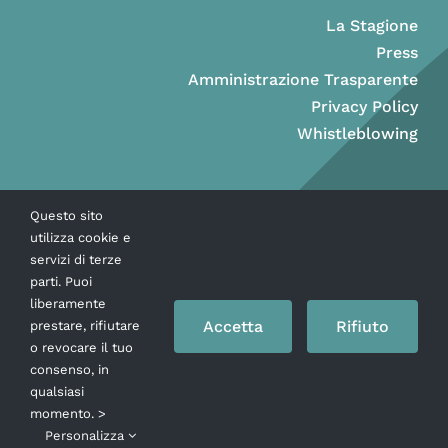
La Stagione
Press
Amministrazione Trasparente
Privacy Policy
Whistleblowing
Questo sito
utilizza cookie e
servizi di terze
parti. Puoi
liberamente
Accetta
Rifiuto
prestare, rifiutare
o revocare il tuo
consenso, in
Copyright © Ass. Teatro Stabile della Città di Napoli 2026
qualsiasi
momento. >
Personalizza