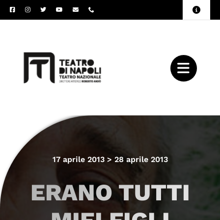
Salta
Toggle
al
Naviga
Amministrazione
contenuto
Trasparente
Archivio
Press
17 aprile 2013 > 28 aprile 2013
ERANO TUTTI