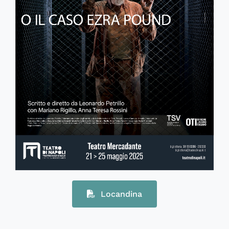
Locandina
61150