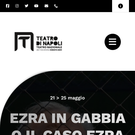
Salta
Toggle
al
Naviga
Amministrazione
contenuto
Trasparente
Archivio
Press
21 > 25 maggio
EZRA IN GABBIA