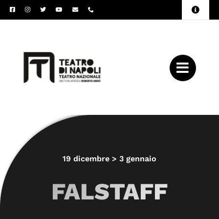
Salta
Toggle
al
Naviga
Amministrazione
contenuto
Trasparente
Archivio
Press
19 dicembre > 3 gennaio
FALSTAFF