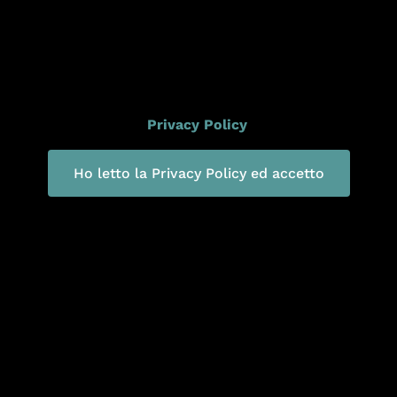
di una tua approvazione prima di essere caricato. Per ma
Privacy Policy
.
Ho letto la Privacy Policy ed accetto