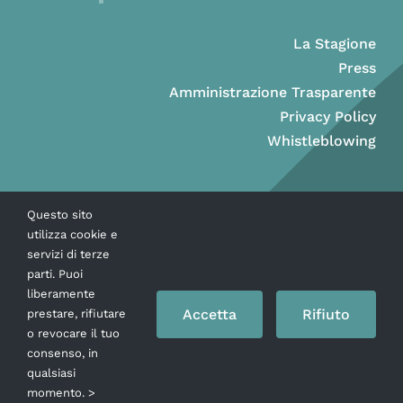
La Stagione
Press
Amministrazione Trasparente
Privacy Policy
Whistleblowing
Questo sito
utilizza cookie e
servizi di terze
parti. Puoi
liberamente
Accetta
Rifiuto
prestare, rifiutare
o revocare il tuo
consenso, in
Copyright © Ass. Teatro Stabile della Città di Napoli 2026
qualsiasi
momento. >