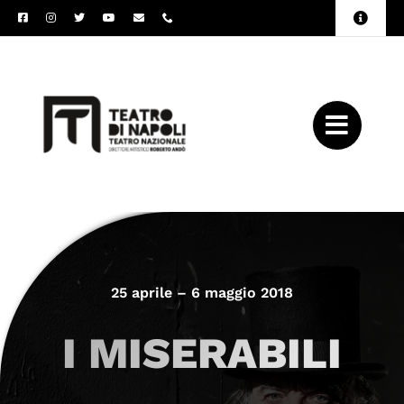
Salta
Toggle
al
Naviga
Amministrazione
contenuto
Trasparente
Archivio
Press
25 aprile – 6 maggio 2018
I MISERABILI