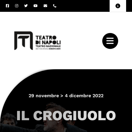
Salta
Toggle
al
Naviga
Amministrazione
contenuto
Trasparente
Archivio
Press
29 novembre > 4 dicembre 2022
IL CROGIUOLO