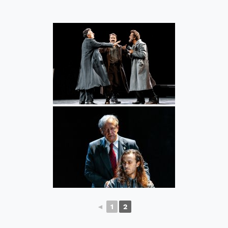
◄
1
2