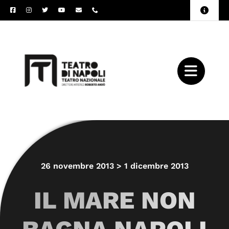
Salta
Toggle
al
Naviga
Amministrazione
contenuto
Trasparente
Archivio
Press
26 novembre 2013 > 1 dicembre 2013
IL MARE NON