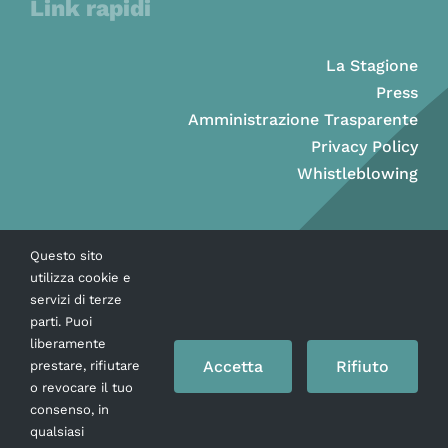
Link rapidi
La Stagione
Press
Amministrazione Trasparente
Privacy Policy
Whistleblowing
Questo sito
utilizza cookie e
servizi di terze
parti. Puoi
liberamente
Accetta
Rifiuto
prestare, rifiutare
o revocare il tuo
consenso, in
Copyright © Ass. Teatro Stabile della Città di Napoli 2026
qualsiasi