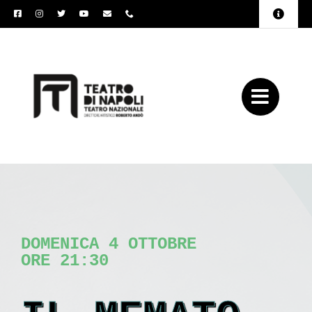
Salta
Toggle
al
Naviga
Amministrazione
contenuto
Trasparente
Archivio
Press
DOMENICA 4 OTTOBRE
ORE 21:30