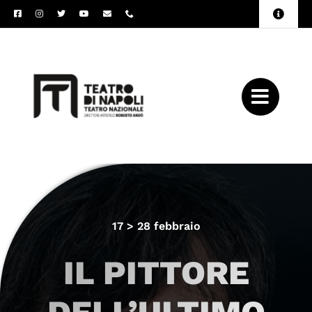
Salta
Toggle
al
Naviga
Amministrazione
contenuto
Trasparente
Archivio
Press
17 > 28 febbraio
IL PITTORE