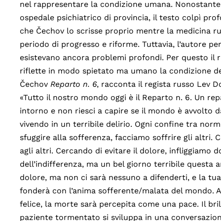
nel rappresentare la condizione umana. Nonostante r
ospedale psichiatrico di provincia, il testo colpì pr
che Čechov lo scrisse proprio mentre la medicina rus
periodo di progresso e riforme. Tuttavia, l’autore pe
esistevano ancora problemi profondi. Per questo il 
riflette in modo spietato ma umano la condizione del
Čechov
Reparto n. 6
, racconta il regista russo Lev Do
«Tutto il nostro mondo oggi è il Reparto n. 6. Un rep
intorno e non riesci a capire se il mondo è avvolto da
vivendo in un terribile delirio. Ogni confine tra no
sfuggire alla sofferenza, facciamo soffrire gli altri. 
agli altri. Cercando di evitare il dolore, infliggiamo d
dell’indifferenza, ma un bel giorno terribile questa a
dolore, ma non ci sarà nessuno a difenderti, e la tu
fonderà con l’anima sofferente/malata del mondo. All
felice, la morte sarà percepita come una pace. Il bril
paziente tormentato si sviluppa in una conversazione