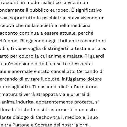
acconti in modo realistico la vita in un
ofondamente il pubblico europeo. È significativo
sa, soprattutto la psichiatria, stava vivendo un
rcepiva che nella società e nella medicina
racconto continua a essere attuale, perché
l’uomo. Rileggendo oggi il brillante racconto di
din, ti viene voglia di stringerti la testa e urlare:
arto per coloro la cui anima è malata. Ti guardi
 un’esplosione di follia o se tu stesso stai
rmale e anormale è stato cancellato. Cercando di
Cercando di evitare il dolore, infliggiamo dolore
olore agli altri. Ti nascondi dietro l’armatura
rmatura ti verrà strappata via e urlerai di
a anima indurita, apparentemente protetta, si
ora la triste fine si trasformerà in un esito
lante dialogo di Čechov tra il medico e il suo
 tra Platone e Socrate dei nostri giorni,