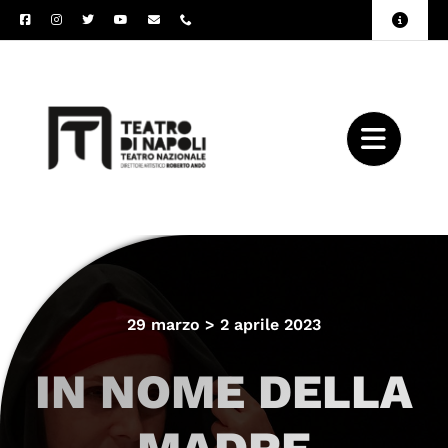
Salta
Toggle
al
Naviga
Amministrazione
contenuto
Trasparente
Archivio
Press
29 marzo > 2 aprile 2023
IN NOME DELLA