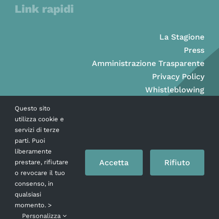
Link rapidi
La Stagione
Press
Amministrazione Trasparente
Privacy Policy
Whistleblowing
Questo sito
utilizza cookie e
servizi di terze
parti. Puoi
liberamente
Accetta
Rifiuto
prestare, rifiutare
o revocare il tuo
consenso, in
qualsiasi
momento. >
Copyright © Ass. Teatro Stabile della Città di Napoli 2026
Personalizza