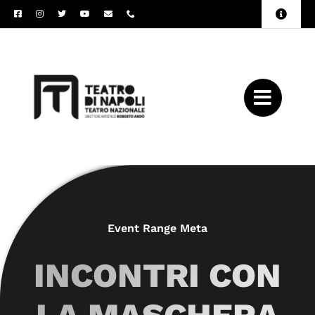
Salta
Toggle
al
Naviga
Amministrazione
contenuto
Trasparente
Archivio
Press
Event Range Meta
INCONTRI CON