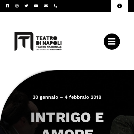
Salta
Toggle
al
Naviga
Amministrazione
contenuto
Trasparente
Archivio
Press
30 gennaio – 4 febbraio 2018
INTRIGO E