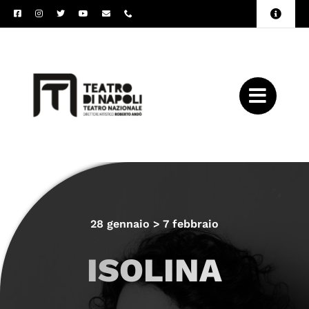
Salta
Toggle
al
Naviga
Amministrazione
contenuto
Trasparente
Archivio
Press
28 gennaio > 7 febbraio
ISOLINA