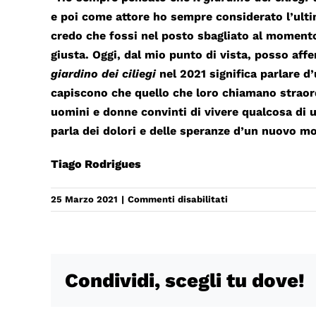
e poi come attore ho sempre considerato l’ulti
credo che fossi nel posto sbagliato al momento
giusta. Oggi, dal mio punto di vista, posso af
giardino dei ciliegi
nel 2021 significa parlare d
capiscono che quello che loro chiamano straor
uomini e donne convinti di vivere qualcosa di 
parla dei dolori e delle speranze d’un nuovo 
Tiago Rodrigues
su
25 Marzo 2021
|
Commenti disabilitati
LA
CERISAIE
/
IL
Condividi, scegli tu dove!
GIARDINO
DEI
CILIEGI