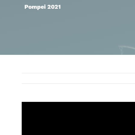
Pompei 2021
Ingrandisci
immagine