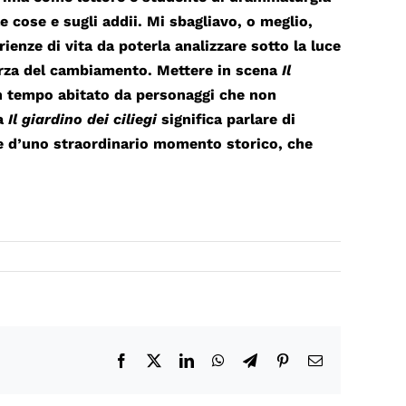
cose e sugli addii. Mi sbagliavo, o meglio,
nze di vita da poterla analizzare sotto la luce
forza del cambiamento. Mettere in scena
Il
un tempo abitato da personaggi che non
na
Il giardino dei ciliegi
significa parlare di
re d’uno straordinario momento storico, che
Facebook
X
LinkedIn
WhatsApp
Telegram
Pinterest
Email