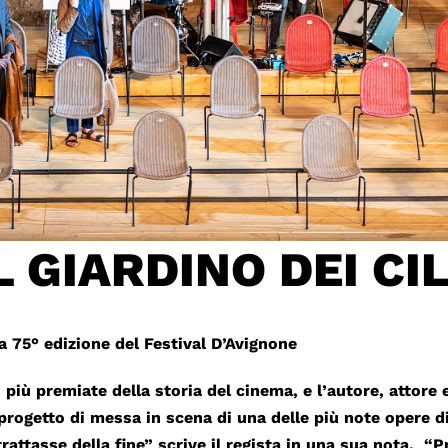
L GIARDINO DEI CIL
a 75° edizione del Festival D’Avignone
 più premiate della storia del cinema, e l’autore, attore
 progetto di messa in scena di una delle più note opere 
rattasse della fine” scrive il regista in una sua nota. 