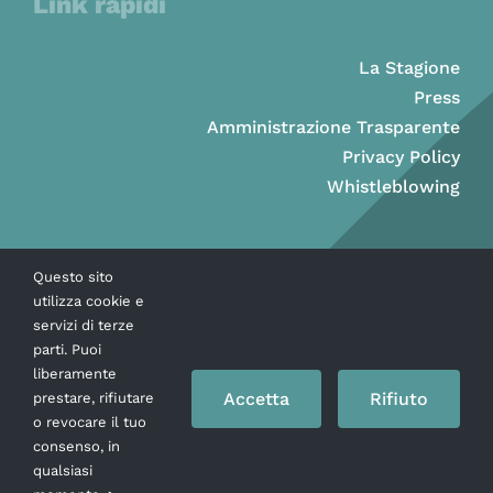
Link rapidi
La Stagione
Press
Amministrazione Trasparente
Privacy Policy
Whistleblowing
Questo sito
utilizza cookie e
servizi di terze
parti. Puoi
liberamente
Accetta
Rifiuto
prestare, rifiutare
o revocare il tuo
consenso, in
Copyright © Ass. Teatro Stabile della Città di Napoli 2026
qualsiasi