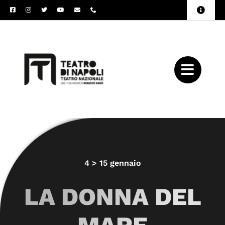
Salta
Toggle
al
Naviga
Amministrazione
contenuto
Trasparente
Archivio
Press
4 > 15 gennaio
LA DONNA DEL