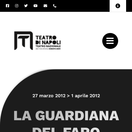
Salta
Toggle
al
Naviga
Amministrazione
contenuto
Trasparente
Archivio
Press
27 marzo 2012 > 1 aprile 2012
LA GUARDIANA