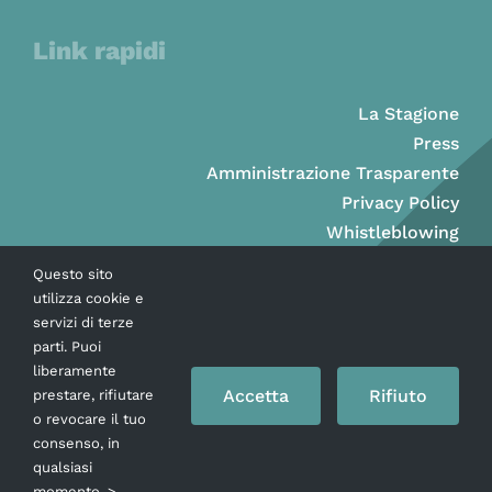
Link rapidi
La Stagione
Press
Amministrazione Trasparente
Privacy Policy
Whistleblowing
Questo sito
utilizza cookie e
servizi di terze
parti. Puoi
liberamente
Accetta
Rifiuto
prestare, rifiutare
o revocare il tuo
consenso, in
qualsiasi
momento. >