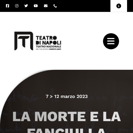
Salta
Toggle
al
Naviga
Amministrazione
contenuto
Trasparente
Archivio
Press
7 > 12 marzo 2023
LA MORTE E LA