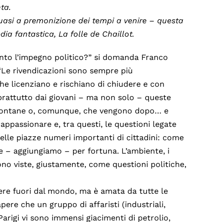
nta.
quasi a premonizione dei tempi a venire – questa
ia fantastica, La folle de Chaillot.
unto l’impegno politico?” si domanda Franco
. “Le rivendicazioni sono sempre più
che licenziano e rischiano di chiudere e con
oprattutto dai giovani – ma non solo – queste
lontane o, comunque, che vengono dopo… e
 appassionare e, tra questi, le questioni legate
nelle piazze numeri importanti di cittadini: come
e – aggiungiamo – per fortuna. L’ambiente, i
ono viste, giustamente, come questioni politiche,
re fuori dal mondo, ma è amata da tutte le
pere che un gruppo di affaristi (industriali,
Parigi vi sono immensi giacimenti di petrolio,