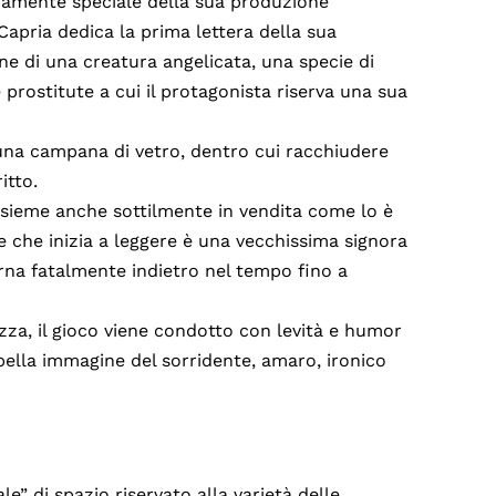
ramente speciale della sua produzione
 Capria dedica la prima lettera della sua
ne di una creatura angelicata, una specie di
 prostitute a cui il protagonista riserva una sua
una campana di vetro, dentro cui racchiudere
itto.
insieme anche sottilmente in vendita come lo è
 che inizia a leggere è una vecchissima signora
na fatalmente indietro nel tempo fino a
zza, il gioco viene condotto con levità e humor
 bella immagine del sorridente, amaro, ironico
e” di spazio riservato alla varietà delle