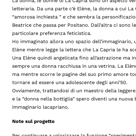
La donna, le donne di La Capria sono un aspetto ve
letteraria. Da una parte c’è Elène, la donna a cui La
“amorosa inchiesta ” e che sembra la personificazio
Beatrice che passa per Positano. Dall’altra ci sono le
particolare preferenza feticistica.
Ho immaginato allora uno spazio dell’immaginario, 
Elène mentre legge la lettera che La Capria le ha scr
Una Elène quindi angelicata fino all’astrazione ma 
sempre una donna racchiusa in una vetrina. La Elène
ma mentre scorre le pagine del suo primo amore tor
tornare ad essere una adolescente degli anni’50.
Ovviamente, trattandosi di un maestro della leggere
e la “donna nella bottiglia” spero diventi una nuova
immaginario lacapriano.
Note sul progetto
Per continuare a valorizzare la funzione “sperimental