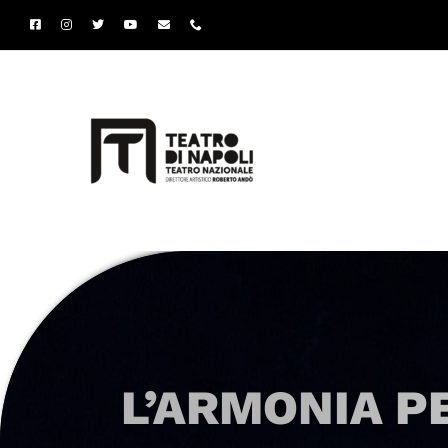
Salta
al
contenuto
L’ARMONIA P