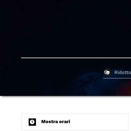
Ridott
Mostra orari