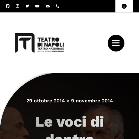
Salta
Toggle
al
Naviga
Amministrazione
contenuto
Trasparente
Archivio
Press
29 ottobre 2014 > 9 novembre 2014
Le voci di