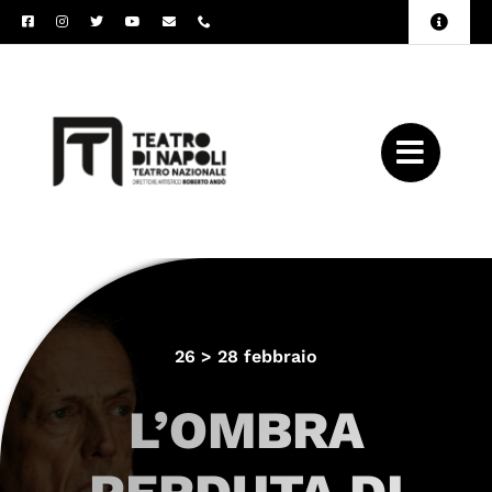
Salta
Toggle
al
Naviga
Amministrazione
contenuto
Trasparente
Archivio
Press
26 > 28 febbraio
L’OMBRA