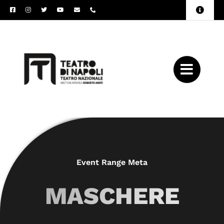
Salta
Toggle
al
Naviga
Amministrazione
contenuto
Trasparente
Archivio
Press
Event Range Meta
MASCHERE