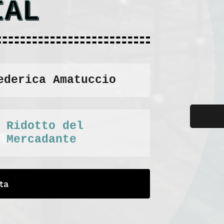
IAL
ederica Amatuccio
Ridotto del
Mercadante
ta