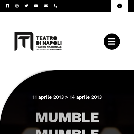
Salta
Toggle
al
Naviga
Amministrazione
contenuto
Trasparente
Archivio
Press
11 aprile 2013 > 14 aprile 2013
MUMBLE