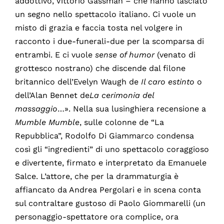
addottivo, Vittorio Gassman – che hanno lasciato
un segno nello spettacolo italiano. Ci vuole un
misto di grazia e faccia tosta nel volgere in
racconto i due-funerali-due per la scomparsa di
entrambi. E ci vuole
sense of humor
(venato di
grottesco nostrano) che discende dal filone
britannico dell’Evelyn Waugh de
Il caro estinto
o
dell’Alan Bennet de
La cerimonia del
massaggio
…». Nella sua lusinghiera recensione a
Mumble Mumble
, sulle colonne de “La
Repubblica”, Rodolfo Di Giammarco condensa
così gli “ingredienti” di uno spettacolo coraggioso
e divertente, firmato e interpretato da Emanuele
Salce. L’attore, che per la drammaturgia è
affiancato da Andrea Pergolari e in scena conta
sul contraltare gustoso di Paolo Giommarelli (un
personaggio-spettatore ora complice, ora