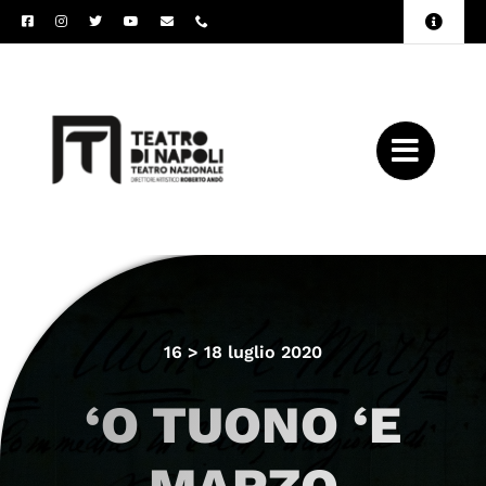
Salta
Toggle
al
Naviga
Amministrazione
contenuto
Trasparente
Archivio
Press
16 > 18 luglio 2020
‘O TUONO ‘E