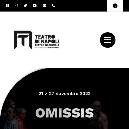
Salta
Toggle
al
Naviga
Amministrazione
contenuto
Trasparente
Archivio
Press
21 > 27 novembre 2022
OMISSIS