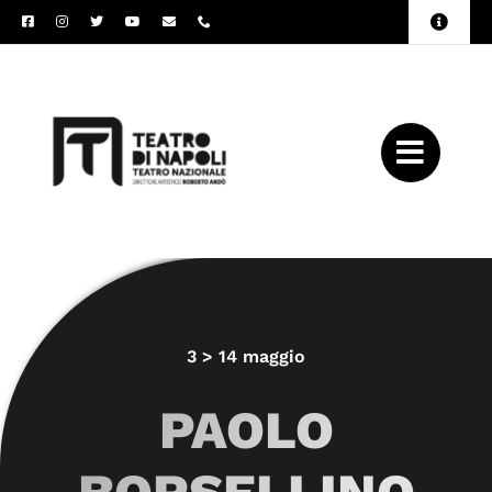
Salta
Toggle
al
Naviga
Amministrazione
contenuto
Trasparente
Archivio
Press
3 > 14 maggio
PAOLO