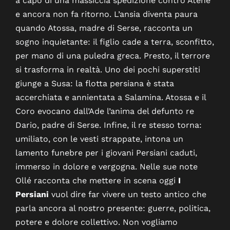
a capo di una massiccia spedizione contro Atene
e ancora non fa ritorno. L’ansia diventa paura
quando Atossa, madre di Serse, racconta un
sogno inquietante: il figlio cade a terra, sconfitto,
per mano di una puledra greca. Presto, il terrore
si trasforma in realtà. Uno dei pochi superstiti
giunge a Susa: la flotta persiana è stata
accerchiata e annientata a Salamina. Atossa e il
Coro evocano dall’Ade l’anima del defunto re
Dario, padre di Serse. Infine, il re stesso torna:
umiliato, con le vesti strappate, intona un
lamento funebre per i giovani Persiani caduti,
immerso in dolore e vergogna. Nelle sue note
Ollé racconta che mettere in scena oggi
I
Persiani
vuol dire far vivere un testo antico che
parla ancora al nostro presente: guerre, politica,
potere e dolore collettivo. Non vogliamo