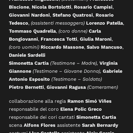
Biscione
,
Nicola Bortolotti
,
Rosario Campisi
,
Giovanni Nardoni
,
Stefano Quatrosi
,
Rosario
Tedesco
,
(assistenti messaggero)
Lorenzo Patella
,
Tommaso Quadrella
,
(coro donne)
Carla
Bongiovanni
,
Francesca Totti
,
Giulia Maroni
,
(coro uomini)
Riccardo Massone
,
Salvo Mancuso
,
Daniele Sardelli
Simonetta Cartia
(Testimone – Madre),
Virginia
Giannone
(Testimone – Giovane Donna),
Gabriele
Antonio Esposito
(Testimone – Soldato)
Pietro Bernetti
,
Giovanni Ragusa
(Cameramen)
collaborazione alla regia
Ramon Simó Viñes
responsabile del coro
Elena Polic Greco
responsabile dei cori cantati
Simonetta Cartia
scena
Alfons Flores
assistente
Sarah Bernardy