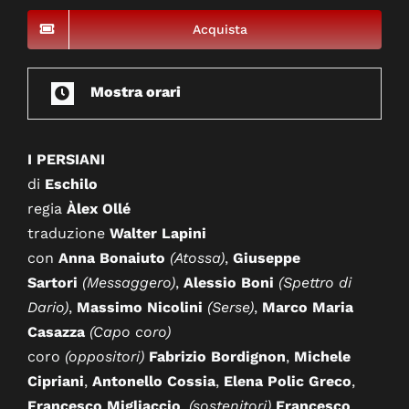
Acquista
Mostra orari
I PERSIANI
di
Eschilo
regia
Àlex Ollé
traduzione
Walter Lapini
con
Anna Bonaiuto
(Atossa)
,
Giuseppe
Sartori
(Messaggero)
,
Alessio Boni
(Spettro di
Dario)
,
Massimo Nicolini
(Serse)
,
Marco Maria
Casazza
(Capo coro
)
coro
(oppositori)
Fabrizio Bordignon
,
Michele
Cipriani
,
Antonello Cossia
,
Elena Polic Greco
,
Francesco Migliaccio
,
(sostenitori)
Francesco