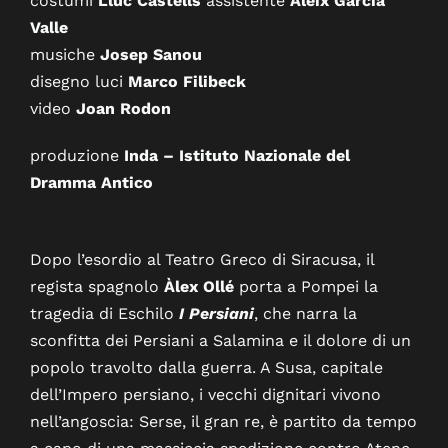
costumi
Lluc Castells
assistente
Aleix Garcia
Valle
musiche
Josep Sanou
disegno luci
Marco Filibeck
video
Joan Rodon
produzione
Inda – Istituto Nazionale del
Dramma Antico
Dopo l’esordio al Teatro Greco di Siracusa, il
regista spagnolo
Àlex Ollé
porta a Pompei la
tragedia di Eschilo
I Persiani
, che narra la
sconfitta dei Persiani a Salamina e il dolore di un
popolo travolto dalla guerra. A Susa, capitale
dell’Impero persiano, i vecchi dignitari vivono
nell’angoscia: Serse, il gran re, è partito da tempo